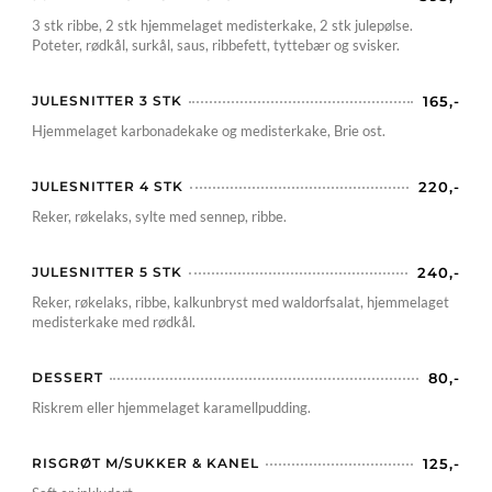
3 stk ribbe, 2 stk hjemmelaget medisterkake, 2 stk julepølse.
Poteter, rødkål, surkål, saus, ribbefett, tyttebær og svisker.
JULESNITTER 3 STK
165,-
Hjemmelaget karbonadekake og medisterkake, Brie ost.
JULESNITTER 4 STK
220,-
Reker, røkelaks, sylte med sennep, ribbe.
JULESNITTER 5 STK
240,-
Reker, røkelaks, ribbe, kalkunbryst med waldorfsalat, hjemmelaget
medisterkake med rødkål.
DESSERT
80,-
Riskrem eller hjemmelaget karamellpudding.
RISGRØT M/SUKKER & KANEL
125,-