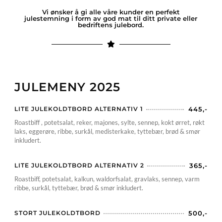
Vi ønsker å gi alle våre kunder en perfekt
julestemning i form av god mat til ditt private eller
bedriftens julebord.
JULEMENY 2025
LITE JULEKOLDTBORD ALTERNATIV 1
445,-
Roastbiff , potetsalat, reker, majones, sylte, sennep, kokt ørret, røkt
laks, eggerøre, ribbe, surkål, medisterkake, tyttebær, brød & smør
inkludert.
LITE JULEKOLDTBORD ALTERNATIV 2
365,-
Roastbiff, potetsalat, kalkun, waldorfsalat, gravlaks, sennep, varm
ribbe, surkål, tyttebær, brød & smør inkludert.
STORT JULEKOLDTBORD
500,-