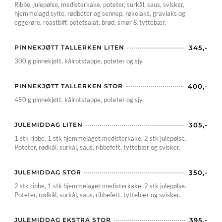
Ribbe, julepølse, medisterkake, poteter, surkål, saus, svisker,
hjemmelagd sylte, rødbeter og sennep, røkelaks, gravlaks og
eggerøre, roastbiff, potetsalat, brød, smør & tyttebær.
PINNEKJØTT TALLERKEN LITEN
345,-
300 g pinnekjøtt, kålrotstappe, poteter og sjy.
PINNEKJØTT TALLERKEN STOR
400,-
450 g pinnekjøtt, kålrotstappe, poteter og sjy.
JULEMIDDAG LITEN
305,-
1 stk ribbe, 1 stk hjemmelaget medisterkake, 2 stk julepølse.
Poteter, rødkål, surkål, saus, ribbefett, tyttebær og svisker.
JULEMIDDAG STOR
350,-
2 stk ribbe, 1 stk hjemmelaget medisterkake, 2 stk julepølse.
Poteter, rødkål, surkål, saus, ribbefett, tyttebær og svisker.
JULEMIDDAG EKSTRA STOR
395,-