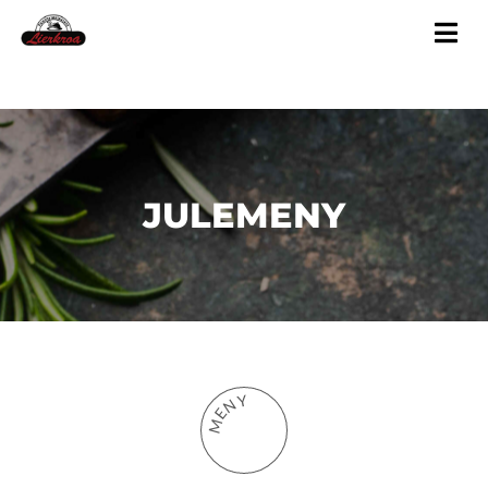
JULEMENY
Y
N
E
M